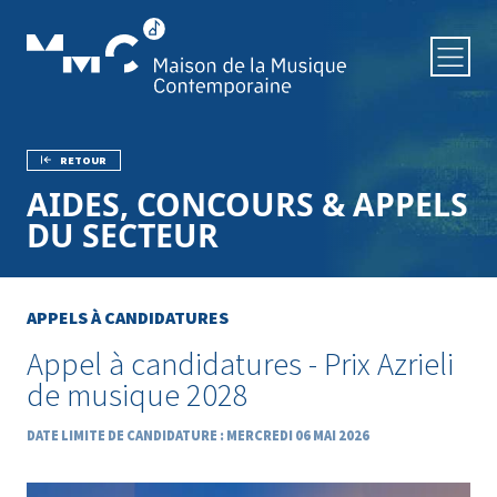
Aller au contenu principal
RETOUR
Fil d'Ariane
AIDES, CONCOURS & APPELS
DU SECTEUR
APPELS À CANDIDATURES
Appel à candidatures - Prix Azrieli
de musique 2028
DATE LIMITE DE CANDIDATURE : MERCREDI 06 MAI 2026