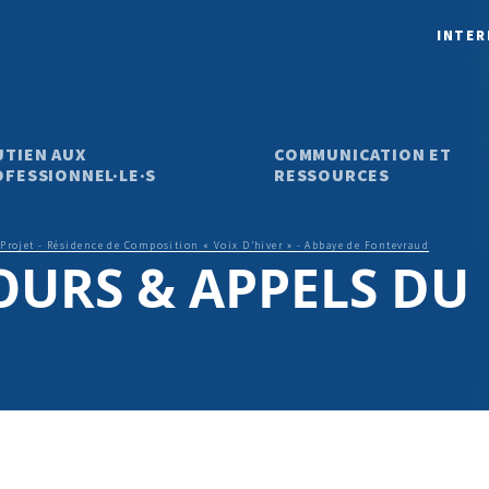
INTER
UTIEN AUX
COMMUNICATION ET
FESSIONNEL·LE·S
RESSOURCES
 Projet - Résidence de Composition « Voix D’hiver » - Abbaye de Fontevraud
OURS & APPELS DU