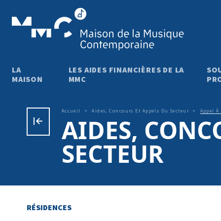
Aller au contenu principal
LA
LES AIDES FINANCIÈRES DE LA
SO
MAISON
MMC
PRO
Fil d'Ariane
Accueil
Aides, Concours Et Appels Du Secteur
Appel À
AIDES, CONC
SECTEUR
RÉSIDENCES