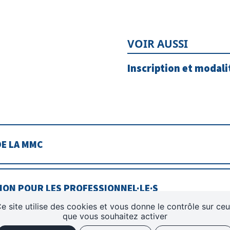
VOIR AUSSI
Inscription et modal
DE LA MMC
TION POUR LES PROFESSIONNEL·LE·S
e site utilise des cookies et vous donne le contrôle sur ce
que vous souhaitez activer
PORT D'ACTIVITÉ
MENTIONS LÉGALES
PLAN DU 