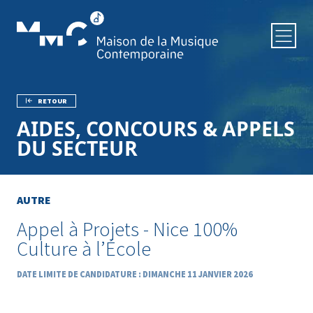
Aller au contenu principal
RETOUR
Fil d'Ariane
AIDES, CONCOURS & APPELS
DU SECTEUR
AUTRE
Appel à Projets - Nice 100%
Culture à l’École
DATE LIMITE DE CANDIDATURE : DIMANCHE 11 JANVIER 2026