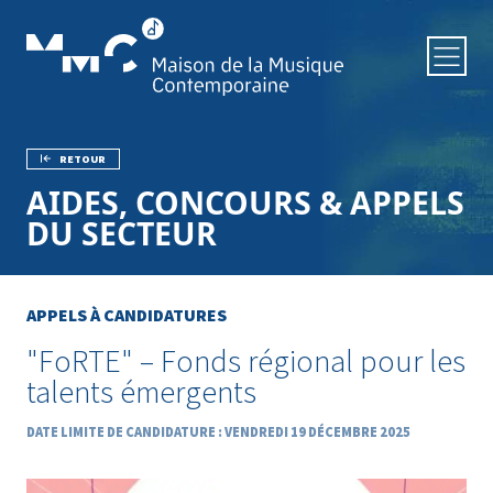
Aller au contenu principal
RETOUR
Fil d'Ariane
AIDES, CONCOURS & APPELS
DU SECTEUR
APPELS À CANDIDATURES
"FoRTE" – Fonds régional pour les
talents émergents
DATE LIMITE DE CANDIDATURE : VENDREDI 19 DÉCEMBRE 2025