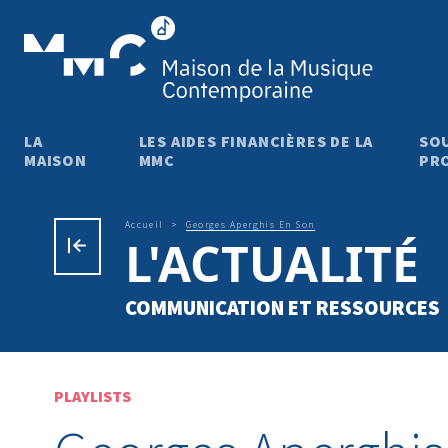
Aller au contenu principal
LA
LES AIDES FINANCIÈRES DE LA
SO
MAISON
MMC
PRO
Fil d'Ariane
Accueil
Georges Aperghis En Son
L'ACTUALITÉ
COMMUNICATION ET RESSOURCES
PLAYLISTS