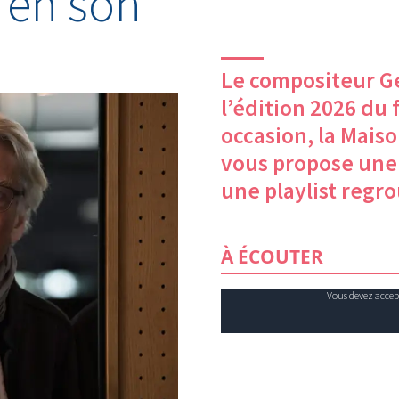
 en son
Le compositeur Ge
l’édition 2026 du 
occasion, la Mais
vous propose une
une playlist regr
À ÉCOUTER
Vous devez accepte