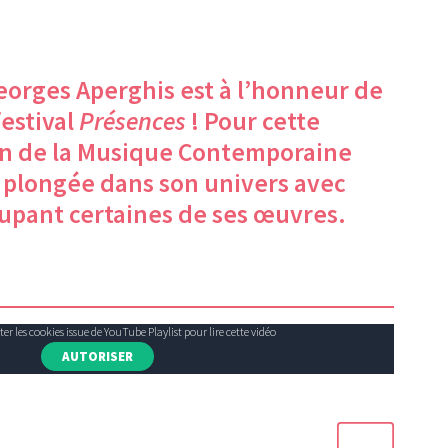
orges Aperghis est à l’honneur de
festival
Présences
! Pour cette
on de la Musique Contemporaine
 plongée dans son univers avec
oupant certaines de ses œuvres.
r les cookies issue de YouTube Playlist pour lire cette vidéo
AUTORISER